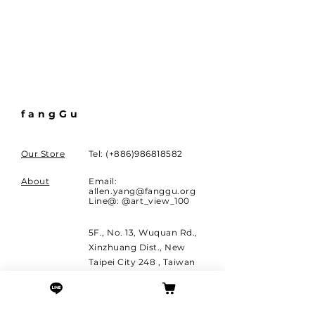
fangGu
Our Store
Tel: (+886)986818582
About
Email:
allen.yang@fanggu.org
Line@: @art_view_100
5F., No. 13, Wuquan Rd.,
Xinzhuang Dist., New
Taipei City 248 , Taiwan
(R.O.C.)
Need more infomation?